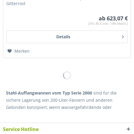
Gitterrost
ab 623,07 €
(741,45 € inkl. 19% MwSt.)
Details
Merken
Stahl-Auffangwannen vom Typ Serie 2000
sind für die
sichere Lagerung von 200-Liter-Fässern und anderen
Gebinden konzipiert, wenn wassergefährdende oder
entzündbare Flüssigkeiten im Betrieb bereitgestellt,
umgefüllt oder kurzfristig zwischengelagert werden. Die
Service Hotline
Ausführung als 200-Liter-Auffangwanne aus Stahl richtet