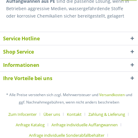
Auffangwannen aus PE
sind die passende Lösung, wenn in
Betrieben aggressive Medien, wassergefährdende Stoffe
oder korrosive Chemikalien sicher bereitgestellt, gelagert
oder umgefüllt werden müssen. Als Kunststoff-
Auffangwannen aus
Polyethylen (PE)
eignen sie sich
Service Hotline
besonders dort, wo klassische Stahlwannen an
materialbedingte Grenzen stoßen. Für Laborbereiche,
Shop Service
Chemie- und Galvanikbetriebe, Entsorger sowie Werkstätten
mit Säuren, Laugen oder Reinigungschemie steht dabei
Informationen
nicht nur der Schutz von Boden und Arbeitsumgebung im
Vordergrund, sondern auch ein praxistauglicher
Ihre Vorteile bei uns
Betriebsablauf. PE-Auffangwannen sind
korrosionsbeständig, pflegeleicht und in vielen
* Alle Preise verstehen sich zzgl. Mehrwertsteuer und
Versandkosten
und
Ausführungen für Kleingebinde, Fässer oder IBC einsetzbar.
ggf. Nachnahmegebühren, wenn nicht anders beschrieben
Im professionellen Umfeld unterstützen sie eine
rechtssichere und übersichtliche Gefahrstofflagerung,
Zum Infocenter
Über uns
Kontakt
Zahlung & Lieferung
lassen sich in bestehende Lagerkonzepte integrieren und
Anfrage Katalog
Anfrage individuelle Auffangwannen
mit angrenzenden Lösungen wie
Auffangwannen
,
IBC- und
1000-Liter-Auffangwannen
oder
passendem Zubehör für
Anfrage individuelle Sonderabfallbehälter