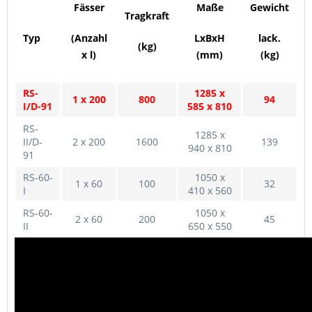
Fässer
Maße
Gewicht
Tragkraft
Typ
(Anzahl
LxBxH
lack.
(kg)
x l)
(mm)
(kg)
RS-
1285 x
1 x 200
800
94
I/D-91
585 x 810
RS-
1285 x
II/D-
2 x 200
1600
139
940 x 810
91
RS-60-
1050 x
1 x 60
100
32
I
410 x 560
RS-60-
1050 x
2 x 60
200
45
II
650 x 550