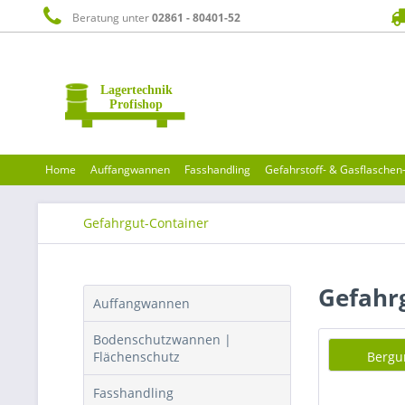
Beratung unter
02861 - 80401-52
Home
Auffangwannen
Fasshandling
Gefahrstoff- & Gasflasche
Gefahrgut-Container
Gefahrg
Auffangwannen
Bodenschutzwannen |
Flächenschutz
Bergu
Fasshandling