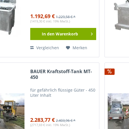
1.192,69 €
1.229,58 € *
(1419,30 € inkl. 19% MwSt.)
In den
Warenkorb
Vergleichen
Merken
BAUER Kraftstoff-Tank MT-
450
für gefährlich flüssige Güter - 450
Liter Inhalt
2.283,77 €
2.403,96 € *
(2717,69 € inkl. 19% MwSt.)