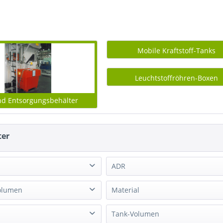
Mobile Kraftstoff-Tanks
Leuchtstoffröhren-Boxen
nd Entsorgungsbehälter
ter
ADR
 Pumpe
(
6
)
OHNE ADR Zulassung
(
6
)
olumen
Material
PE
(
6
)
Tank-Volumen