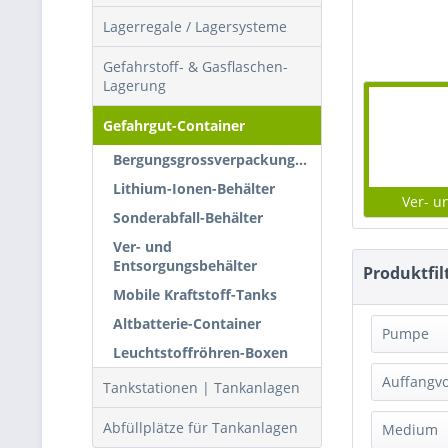
Lagerregale / Lagersysteme
Gefahrstoff- & Gasflaschen-
Lagerung
Gefahrgut-Container
Bergungsgrossverpackungen
Lithium-Ionen-Behälter
Ver- u
Sonderabfall-Behälter
Ver- und
Entsorgungsbehälter
Produktfil
Mobile Kraftstoff-Tanks
Altbatterie-Container
Pumpe
Leuchtstoffröhren-Boxen
ohne
Auffangv
Tankstationen | Tankanlagen
Abfüllplätze für Tankanlagen
Medium