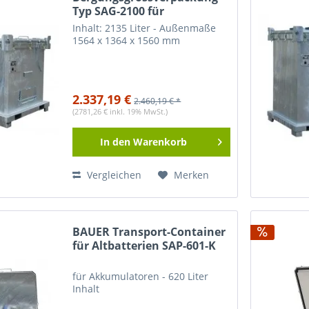
Typ SAG-2100 für
internationalen Transport /
Inhalt: 2135 Liter - Außenmaße
Bergecontainer
1564 x 1364 x 1560 mm
2.337,19 €
2.460,19 € *
(2781,26 € inkl. 19% MwSt.)
In den
Warenkorb
Vergleichen
Merken
BAUER Transport-Container
für Altbatterien SAP-601-K
für Akkumulatoren - 620 Liter
Inhalt