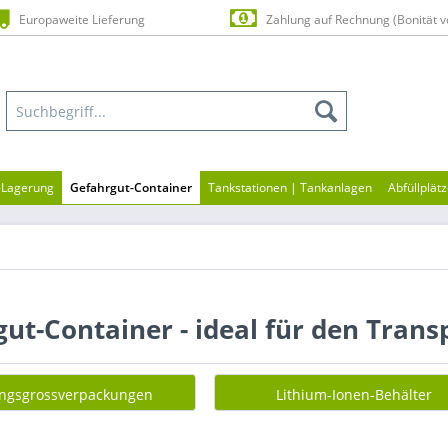
Europaweite Lieferung
Zahlung auf Rechnung (Bonität v
n-Lagerung
Gefahrgut-Container
Tankstationen | Tankanlagen
Abfüllplät
ut-Container - ideal für den Tran
ngsgrossverpackungen
Lithium-Ionen-Behälter