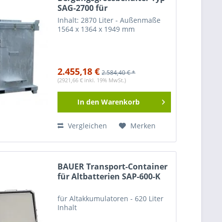
SAG-2700 für
internationalen Transport /
Inhalt: 2870 Liter - Außenmaße
Bergungscontainer
1564 x 1364 x 1949 mm
2.455,18 €
2.584,40 € *
(2921,66 € inkl. 19% MwSt.)
In den
Warenkorb
Vergleichen
Merken
BAUER Transport-Container
für Altbatterien SAP-600-K
für Altakkumulatoren - 620 Liter
Inhalt