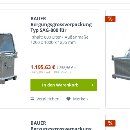
ierstoffe
(
6
)
800 l
(
1
)
m³
(
1
)
BAUER
25 Liter
(
1
)
Bergungsgrossverpackung
iter
(
4
)
Typ SAG-800 für
iter
(
1
)
internationalen Transport /
Inhalt: 800 Liter - Außenmaße
Bergebox
iter
(
2
)
1200 x 1000 x 1235 mm
iter
(
5
)
iter
(
1
)
iter
(
1
)
1.195,63 €
1.258,56 € *
iter
(
2
)
(1422,80 € inkl. 19% MwSt.)
iter
(
2
)
In den
Warenkorb
Liter
(
3
)
Vergleichen
Merken
BAUER
Bergungsgrossverpackung