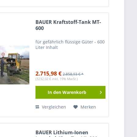
BAUER Kraftstoff-Tank MT-
600
für gefährlich flüssige Güter - 600
Liter Inhalt
2.715,98 €
2.858,93 € *
(3232,02 € inkl. 19% MwSt.)
In den
Warenkorb
Vergleichen
Merken
BAUER Lithium-Ionen