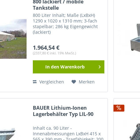
800 lackiert / mobile
Tankstelle
800 Liter Inhalt; Maße (LxBxH)
1290 x 1020 x 1310 mm; 3-fach
stapelbar; 286 kg Eigengewicht
(lackiert)
1.964,54 €
(2337,80 € inkl. 19% MwSt.)
In den
Warenkorb
Vergleichen
Merken
BAUER Lithium-Ionen
Lagerbehälter Typ LIL-90
Inhalt ca. 90 Liter -
Innenabmessungen LxBxH 415 x
565 x 390 mm - Tragfähigkeit: 200