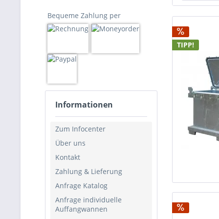
Schm
Bequeme Zahlung per
0,8 
2 x 2
TIPP!
240 L
250 L
285 L
450 L
540 L
Informationen
600 L
640 L
Zum Infocenter
800 L
Über uns
1000 
Kontakt
Zahlung & Lieferung
Anfrage Katalog
Anfrage individuelle
Auffangwannen