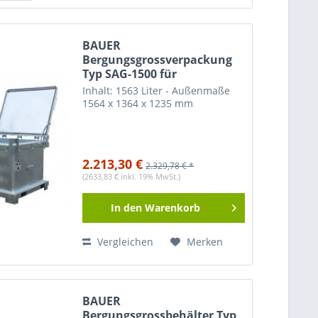
Outdoor / Außen
(
3
)
BAUER
Bergungsgrossverpackung
Typ SAG-1500 für
internationalen Transport /
Inhalt: 1563 Liter - Außenmaße
Bergebehälter
1564 x 1364 x 1235 mm
2.213,30 €
2.329,78 € *
(2633,83 € inkl. 19% MwSt.)
In den
Warenkorb
Vergleichen
Merken
BAUER
Bergungsgrossbehälter Typ