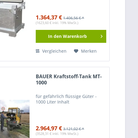
1.364,37 €
1.406,56 € *
(1623,60 € inkl. 19% MwSt.)
In den
Warenkorb
Vergleichen
Merken
BAUER Kraftstoff-Tank MT-
1000
für gefährlich flüssige Güter -
1000 Liter Inhalt
2.964,97 €
3.121,02 € *
(3528,31 € inkl. 19% MwSt.)