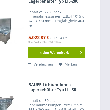
Lagerbehälter Typ LIL-280
Inhalt ca. 220 Liter -
Innenabmessungen LxBxH 1015 x
745 x 370 mm - Tragfähigkeit: 400
kg
5.022,87 €
6.051,64 € *
(5977,22 € inkl. 19% MwSt.)
In den
Warenkorb
Vergleichen
Merken
BAUER Lithium-Ionen
Lagerbehälter Typ LIL-30
Inhalt ca. 30 Liter -
Innenabmessungen LxBxH 215 x
365 x 390 mm - Tragfähigkeit: 100