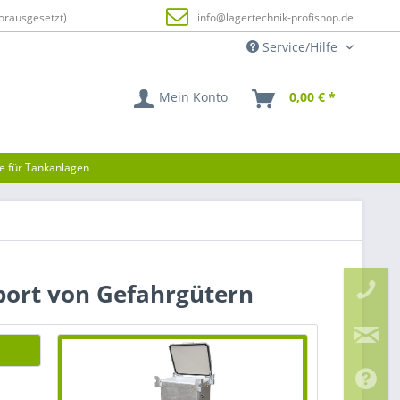
orausgesetzt)
info@lagertechnik-profishop.de
Service/Hilfe
Mein Konto
0,00 € *
ze für Tankanlagen
sport von Gefahrgütern