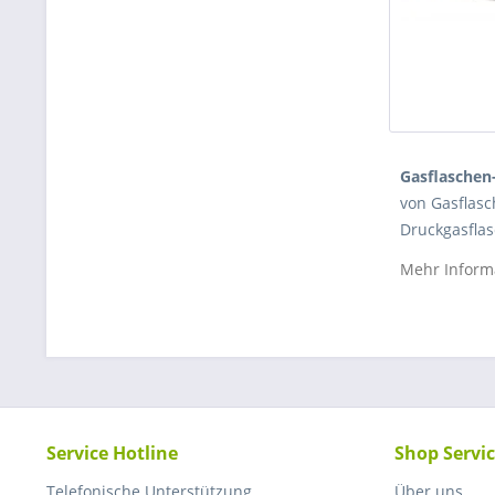
Gasflaschen
von Gasflasc
Druckgasflas
Kategorie ei
Mehr Inform
freier Bauwe
im Vordergru
Typ GFC-M oh
sollen. Inne
robuste Ausf
Lagerorgani
Service Hotline
Shop Servi
Was ist
Telefonische Unterstützung
Über uns