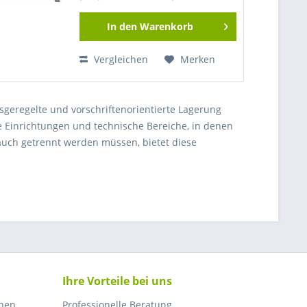
In den
Warenkorb
Vergleichen
Merken
ffsgeregelte und vorschriftenorientierte Lagerung
 Einrichtungen und technische Bereiche, in denen
auch getrennt werden müssen, bietet diese
g und Sicherung der Flaschen bei gleichzeitig
chneller Zugriff und eine übersichtliche Aufstellung
rsorgungseinrichtungen ist ein Gasflaschen-Lager
che Flaschentypen sicher organisiert werden
 Kategorie an professionelle Anwender, die eine
 auf planbare Beschaffung, normgerechte
er
legen.
Ihre Vorteile bei uns
 Dach?
nnen
Professionelle Beratung