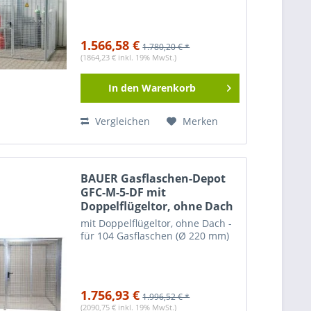
1.566,58 €
1.780,20 € *
(1864,23 € inkl. 19% MwSt.)
In den
Warenkorb
Vergleichen
Merken
BAUER Gasflaschen-Depot
GFC-M-5-DF mit
Doppelflügeltor, ohne Dach
mit Doppelflügeltor, ohne Dach -
für 104 Gasflaschen (Ø 220 mm)
1.756,93 €
1.996,52 € *
(2090,75 € inkl. 19% MwSt.)