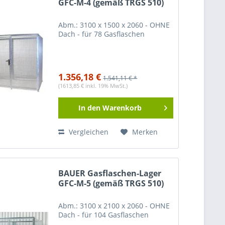
GFC-M-4 (gemäß TRGS 510)
Abm.: 3100 x 1500 x 2060 - OHNE
Dach - für 78 Gasflaschen
1.356,18 €
1.541,11 € *
(1613,85 € inkl. 19% MwSt.)
In den
Warenkorb
Vergleichen
Merken
BAUER Gasflaschen-Lager
GFC-M-5 (gemäß TRGS 510)
Abm.: 3100 x 2100 x 2060 - OHNE
Dach - für 104 Gasflaschen