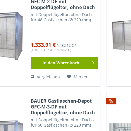
GFC-M-2-DF mit
Doppelflügeltor, ohne Dach
mit Doppelflügeltor, ohne Dach -
für 48 Gasflaschen (Ø 220 mm)
1.333,91 €
1.482,12 € *
(1587,35 € inkl. 19% MwSt.)
In den
Warenkorb
Vergleichen
Merken
BAUER Gasflaschen-Depot
GFC-M-3-DF mit
Doppelflügeltor, ohne Dach
mit Doppelflügeltor, ohne Dach -
für 60 Gasflaschen (Ø 220 mm)