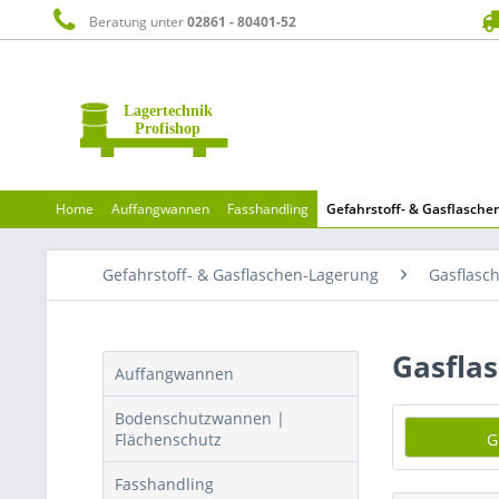
Beratung unter
02861 - 80401-52
Home
Auffangwannen
Fasshandling
Gefahrstoff- & Gasflasch
Gefahrstoff- & Gasflaschen-Lagerung
Gasflasc
Gasfla
Auffangwannen
Bodenschutzwannen |
Flächenschutz
G
Fasshandling