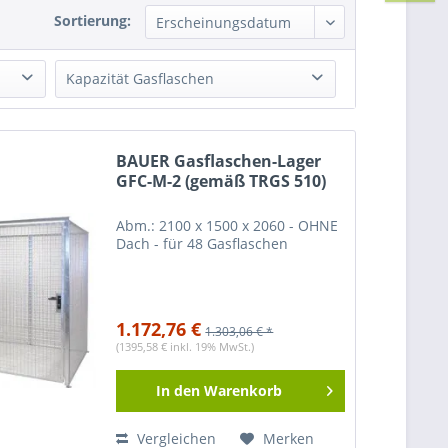
Sortierung:
Kapazität Gasflaschen
32 Gasfl. Ø 230 mm
(
2
)
48 Gasfl. Ø 230 mm
(
2
)
BAUER Gasflaschen-Lager
60 Gasfl. Ø 230 mm
(
2
)
GFC-M-2 (gemäß TRGS 510)
78 Gasfl. Ø 230 mm
(
2
)
Abm.: 2100 x 1500 x 2060 - OHNE
104 Gasfl. Ø 230 mm
(
2
)
Dach - für 48 Gasflaschen
1.172,76 €
1.303,06 € *
(1395,58 € inkl. 19% MwSt.)
In den
Warenkorb
Vergleichen
Merken