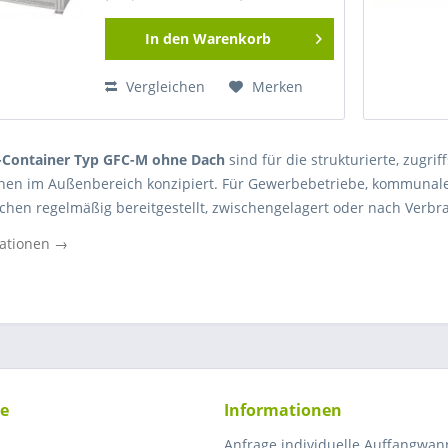
In den
Warenkorb
Vergleichen
Merken
-Container Typ GFC-M ohne Dach
sind für die strukturierte, zugri
hen im Außenbereich konzipiert. Für Gewerbebetriebe, kommunale
chen regelmäßig bereitgestellt, zwischengelagert oder nach Verbr
ne offene Lagerlösung mit klarer Funktion: Schutz durch Einhausun
ationen →
ise nach oben. Das ist insbesondere dort relevant, wo Belüftung, s
nd stehen. Für Werkstätten, Produktionsbetriebe, Bauhöfe oder Ve
ne Dach deshalb eine praxisgerechte Lösung, wenn unterschiedli
rhalb des Sortiments von Lagertechnik-Profishop richtet sich diese
ührung für den betrieblichen Alltag benötigen und zugleich Wert
sation und passende Varianten innerhalb der
Gasflaschen-Contain
ce
Informationen
 ein Gasflaschen-Container Typ GFC-M ohne
Anfrage individuelle Auffangwa