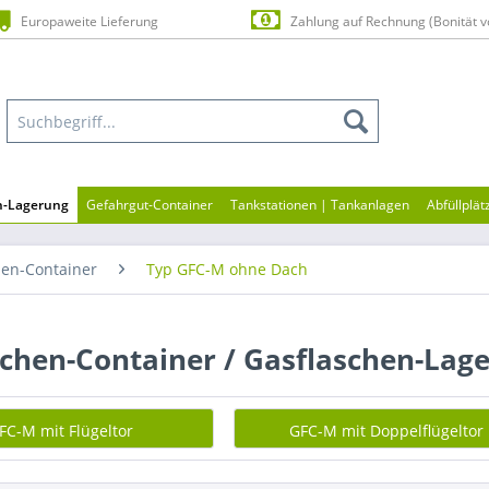
Europaweite Lieferung
Zahlung auf Rechnung (Bonität v
en-Lagerung
Gefahrgut-Container
Tankstationen | Tankanlagen
Abfüllplä
hen-Container
Typ GFC-M ohne Dach
schen-Container / Gasflaschen-Lag
FC-M mit Flügeltor
GFC-M mit Doppelflügeltor