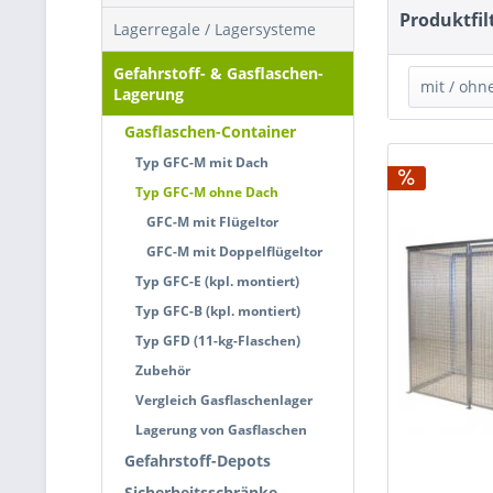
Produktfil
Lagerregale / Lagersysteme
Gefahrstoff- & Gasflaschen-
mit / ohn
Lagerung
Gasflaschen-Container
ohne
Typ GFC-M mit Dach
Typ GFC-M ohne Dach
GFC-M mit Flügeltor
GFC-M mit Doppelflügeltor
Typ GFC-E (kpl. montiert)
Typ GFC-B (kpl. montiert)
Typ GFD (11-kg-Flaschen)
Zubehör
Vergleich Gasflaschenlager
Lagerung von Gasflaschen
Gefahrstoff-Depots
Sicherheitsschränke