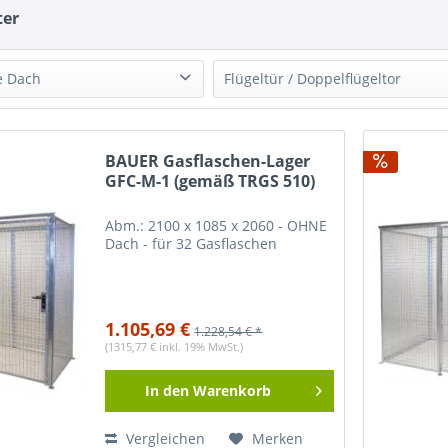
ter
e Dach
Flügeltür / Doppelflügeltor
 Dach
(
10
)
mit Flügeltür
(
5
)
mit Doppelflügeltor
(
5
)
BAUER Gasflaschen-Lager
GFC-M-1 (gemäß TRGS 510)
Abm.: 2100 x 1085 x 2060 - OHNE
Dach - für 32 Gasflaschen
1.105,69 €
1.228,54 € *
(1315,77 € inkl. 19% MwSt.)
In den
Warenkorb
Vergleichen
Merken