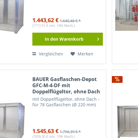
1.443,62 €
1.640,48 € *
(1717,91 € inkl. 19% MwSt.)
In den
Warenkorb
Vergleichen
Merken
BAUER Gasflaschen-Depot
GFC-M-4-DF mit
Doppelflügeltor, ohne Dach
mit Doppelflügeltor, ohne Dach -
für 78 Gasflaschen (Ø 220 mm)
1.545,63 €
1.756,39 € *
(1839,30 € inkl. 19% MwSt.)