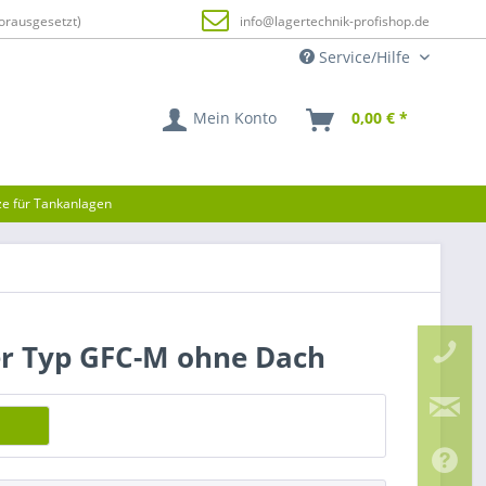
orausgesetzt)
info@lagertechnik-profishop.de
Service/Hilfe
Mein Konto
0,00 € *
tze für Tankanlagen
er Typ GFC-M ohne Dach