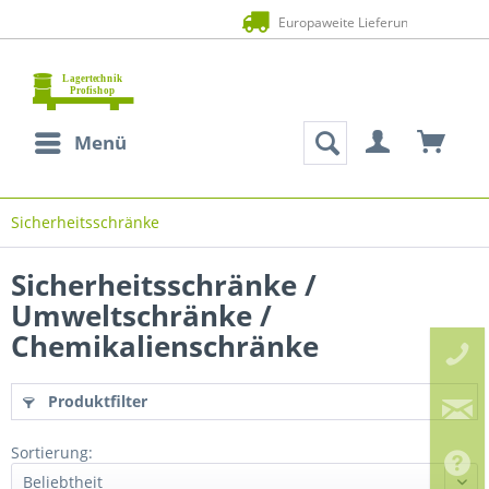
Zahlung auf Rechnung (Bonität vorausgesetzt
Menü
Sicherheitsschränke
Sicherheitsschränke /
Umweltschränke /
Chemikalienschränke
(
2
)
Produktfilter
Sortierung: