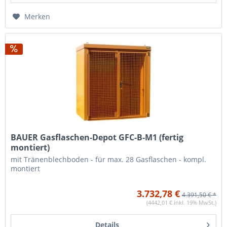
Merken
BAUER Gasflaschen-Depot GFC-B-M1 (fertig
montiert)
mit Tränenblechboden - für max. 28 Gasflaschen - kompl.
montiert
3.732,78 €
4.391,50 € *
(4442,01 € inkl. 19% MwSt.)
Details