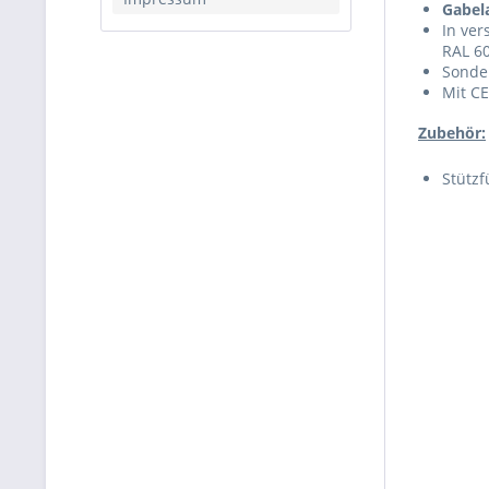
Gabel
In ver
RAL 6
Sonde
Mit C
Zubehör:
Stützf