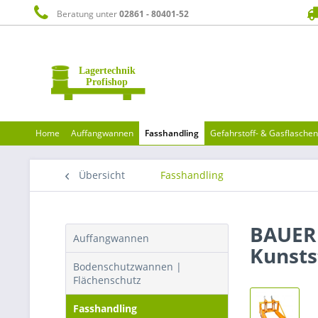
Beratung unter
02861 - 80401-52
Home
Auffangwannen
Fasshandling
Gefahrstoff- & Gasflasche
Übersicht
Fasshandling
BAUER S
Auffangwannen
Kunsts
Bodenschutzwannen |
Flächenschutz
Fasshandling