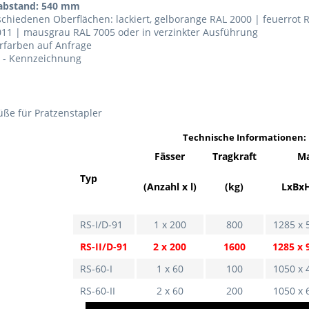
abstand: 540 mm
schiedenen Oberflächen: lackiert, gelborange RAL 2000 | feuerrot 
011 | mausgrau RAL 7005 oder in verzinkter Ausführung
rfarben auf Anfrage
E - Kennzeichnung
üße für Pratzenstapler
Technische Informationen:
Fässer
Tragkraft
M
Typ
(Anzahl x l)
(kg)
LxBx
RS-I/D-91
1 x 200
800
1285 x 
RS-II/D-91
2 x 200
1600
1285 x 
RS-60-I
1 x 60
100
1050 x 
RS-60-II
2 x 60
200
1050 x 