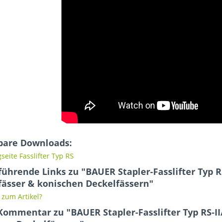
bare Downloads:
seite Fasslifter Typ RS
ührende Links zu "BAUER Stapler-Fasslifter Typ RS
fässer & konischen Deckelfässern"
zum Artikel?
Kommentar zu "BAUER Stapler-Fasslifter Typ RS-II/