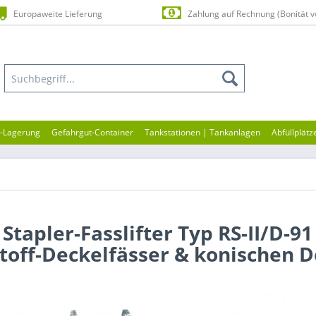
Europaweite Lieferung
Zahlung auf Rechnung (Bonität v
n-Lagerung
Gefahrgut-Container
Tankstationen | Tankanlagen
Abfüllplätz
tapler-Fasslifter Typ RS-II/D-91
toff-Deckelfässer & konischen D