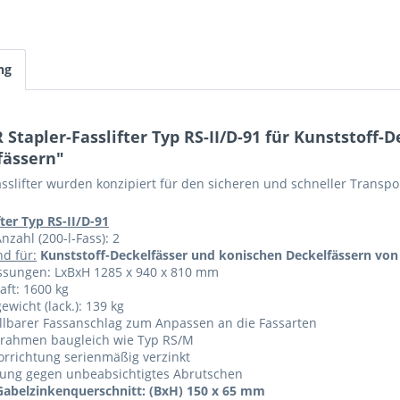
ng
Stapler-Fasslifter Typ RS-II/D-91 für Kunststoff-
fässern"
sslifter wurden konzipiert für den sicheren und schneller Transpor
fter Typ RS-II/D-91
nzahl (200-l-Fass): 2
d für:
Kunststoff-Deckelfässer und konischen Deckelfässern von 1
sungen: LxBxH 1285 x 940 x 810 mm
aft: 1600 kg
ewicht (lack.): 139 kg
llbarer Fassanschlag zum Anpassen an die Fassarten
rahmen baugleich wie Typ RS/M
orrichtung serienmäßig verzinkt
rung gegen unbeabsichtigtes Abrutschen
Gabelzinkenquerschnitt: (BxH) 150 x 65 mm