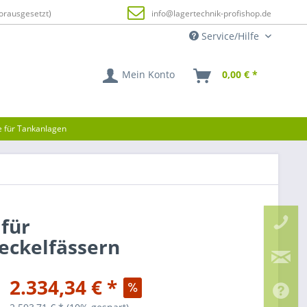
orausgesetzt)
info@lagertechnik-profishop.de
Service/Hilfe
Mein Konto
0,00 € *
e für Tankanlagen
 für
eckelfässern
2.334,34 € *