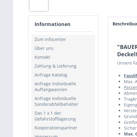
Informationen
Beschreibu
Zum Infocenter
"BAUER 
Über uns
Deckel
Kontakt
Unsere Fa
Zahlung & Lieferung
Anfrage Katalog
Fassli
Max. A
Anfrage individuelle
Passen
Auffangwannen
Abmes
Anfrage individuelle
Tragkr
Sonderabfallbehälter
Eigeng
Verste
Das 1 x 1 der
Grund
Gefahrstofflagerung
Greifv
Kooperationspartner
Siche
Max. 
Impressum