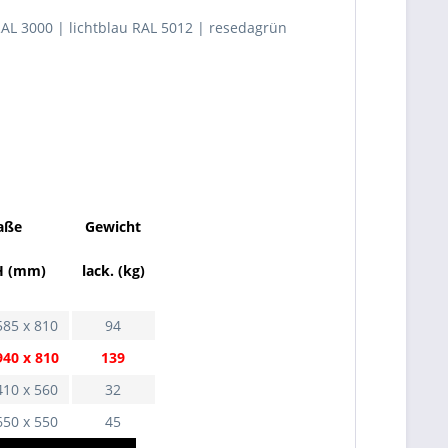
RAL 3000 | lichtblau RAL 5012 | resedagrün
aße
Gewicht
H (mm)
lack. (kg)
585 x 810
94
940 x 810
139
410 x 560
32
650 x 550
45