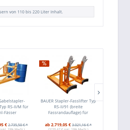
rn von 110 bis 220 Liter Inhalt.
abelstapler-
BAUER Stapler-Fasslifter Typ
BAUER Ga
 Typ RS-II/M für
RS-II/91 (breite
Fasslifter T
hl-Fässer
Fassrandauflage) für
Kunststoff-
Stahlfässer
konischen 
95 €
ab 2.719,05 €
ab 1.384,2
2.735,50 € *
3.021,16 € *
 inkl. 19% MwSt.)
(3235,67 € inkl. 19% MwSt.)
(1647,21 € i