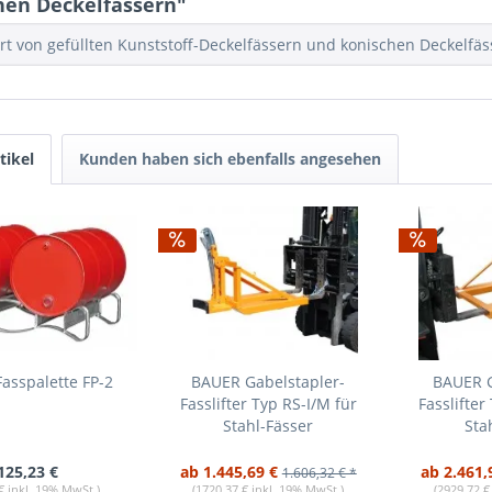
hen Deckelfässern"
t von gefüllten Kunststoff-Deckelfässern und konischen Deckelfässe
tikel
Kunden haben sich ebenfalls angesehen
asspalette FP-2
BAUER Gabelstapler-
BAUER G
Fasslifter Typ RS-I/M für
Fasslifter
Stahl-Fässer
Sta
125,23 €
ab 1.445,69 €
ab 2.461,
1.606,32 € *
€ inkl. 19% MwSt.)
(1720,37 € inkl. 19% MwSt.)
(2929,72 €