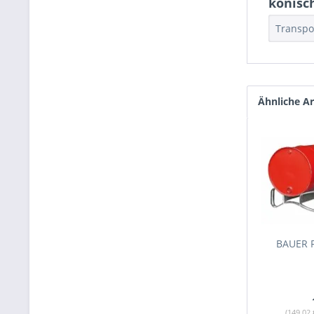
konisc
Transpor
Ähnliche Ar
BAUER F
(149,02 