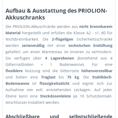
Aufbau & Ausstattung des PRIOLION-
Akkuschranks
Die PRIOLION-Akkuschränke werden aus
nicht brennbarem
Material
hergestellt und erfüllen die Klasse A2 - s1, d0 für
Nichtbrennbarkeit. Die
2-flügeligen
Sicherheitsschränke
werden
serienmäßig
mit einer
technischen Entlüftung
geliefert, um einen Wärmestau im Inneren zu verhindern.
Sie verfügen über
4 Lagerebenen
(bestehend aus 4
Gitterrostböden + 1 Bodenwanne). Für eine
flexiblere
Nutzung sind die Gitterroste
höhenverstellbar
und bieten eine
Traglast
bis
75 kg
. Die
Stahlblech-
Bodenwanne
ist
flüssigkeitsdicht
und eignet sich zur
Aufnahme von evtl. entstehenden Leckagen. Auf jeder
Ebene kann eine
Steckdosenleiste
(je 10 Schutzkontakt-
Anschlüsse) installiert werden.
Abschließbare und selbstschließende