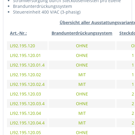
Stromversorgung durch Steckdosenleisten pro Ebene
Brandunterdrückungssystem
Steuereinheit 400 V/AC (3-phasig)
Übersicht aller Ausstattungsvariant
Art.-Nr.:
Brandunterdrückungssystem
Steckdo
LI92.195.120
OHNE
O
LI92.195.120.01
OHNE
1
LI92.195.120.01.4
OHNE
1
LI92.195.120.02
MIT
1
LI92.195.120.02.4
MIT
1
LI92.195.120.03
OHNE
2
LI92.195.120.03.4
OHNE
2
LI92.195.120.04
MIT
2
LI92.195.120.04.4
MIT
2
LI92.195.120.05
OHNE
3