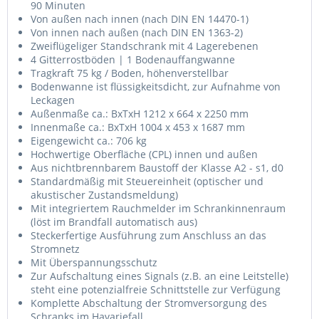
90 Minuten
Von außen nach innen (nach DIN EN 14470-1)
Von innen nach außen (nach DIN EN 1363-2)
Zweiflügeliger Standschrank mit 4 Lagerebenen
4 Gitterrostböden | 1 Bodenauffangwanne
Tragkraft 75 kg / Boden, höhenverstellbar
Bodenwanne ist flüssigkeitsdicht, zur Aufnahme von
Leckagen
Außenmaße ca.: BxTxH 1212 x 664 x 2250 mm
Innenmaße ca.: BxTxH 1004 x 453 x 1687 mm
Eigengewicht ca.: 706 kg
Hochwertige Oberfläche (CPL) innen und außen
Aus nichtbrennbarem Baustoff der Klasse A2 - s1, d0
Standardmäßig mit Steuereinheit (optischer und
akustischer Zustandsmeldung)
Mit integriertem Rauchmelder im Schrankinnenraum
(löst im Brandfall automatisch aus)
Steckerfertige Ausführung zum Anschluss an das
Stromnetz
Mit Überspannungsschutz
Zur Aufschaltung eines Signals (z.B. an eine Leitstelle)
steht eine potenzialfreie Schnittstelle zur Verfügung
Komplette Abschaltung der Stromversorgung des
Schranks im Havariefall