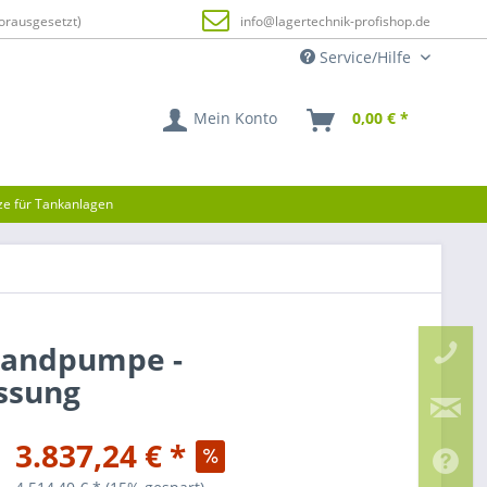
orausgesetzt)
info@lagertechnik-profishop.de
Service/Hilfe
Mein Konto
0,00 € *
tze für Tankanlagen
Handpumpe -
assung
3.837,24 € *