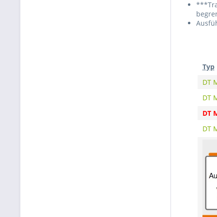
***Tra
begre
Ausfü
Typ
DT 
DT 
DT 
DT 