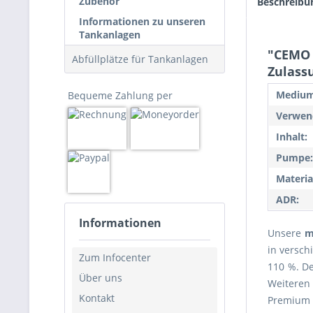
Zubehör
Beschreibu
Informationen zu unseren
Tankanlagen
"CEMO 
Abfüllplätze für Tankanlagen
Zulass
Medium
Bequeme Zahlung per
Verwend
Inhalt:
Pumpe:
Materia
ADR:
Informationen
Unsere
m
in versc
Zum Infocenter
110 %. D
Über uns
Weiteren
Kontakt
Premium 