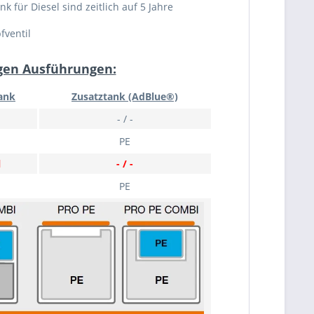
 für Diesel sind zeitlich auf 5 Jahre
fventil
gen Ausführungen:
ank
Zusatztank (AdBlue®)
- / -
PE
l
- / -
PE