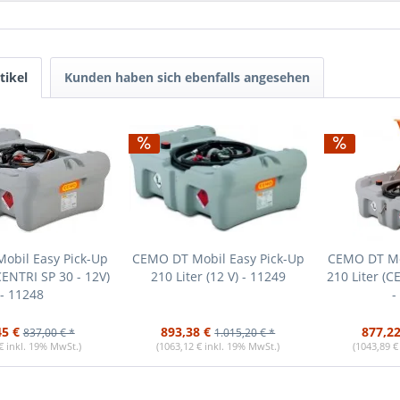
tikel
Kunden haben sich ebenfalls angesehen
obil Easy Pick-Up
CEMO DT Mobil Easy Pick-Up
CEMO DT Mo
CENTRI SP 30 - 12V)
210 Liter (12 V) - 11249
210 Liter (C
- 11248
-
45 €
893,38 €
877,22
837,00 € *
1.015,20 € *
€ inkl. 19% MwSt.)
(1063,12 € inkl. 19% MwSt.)
(1043,89 €