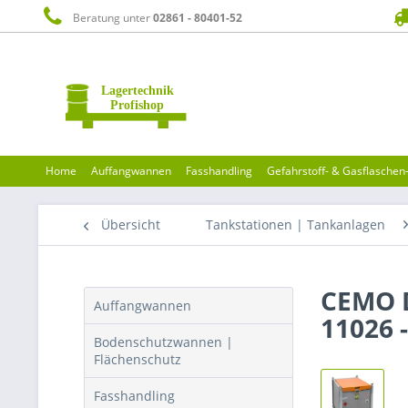
Beratung unter
02861 - 80401-52
Home
Auffangwannen
Fasshandling
Gefahrstoff- & Gasflasche
Übersicht
Tankstationen | Tankanlagen
CEMO D
Auffangwannen
11026 
Bodenschutzwannen |
Flächenschutz
Fasshandling