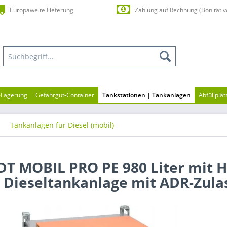
Europaweite Lieferung
Zahlung auf Rechnung (Bonität v
n-Lagerung
Gefahrgut-Container
Tankstationen | Tankanlagen
Abfüllplä
Tankanlagen für Diesel (mobil)
T MOBIL PRO PE 980 Liter mit 
- Dieseltankanlage mit ADR-Zul