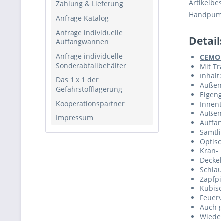
Artikelbe
Zahlung & Lieferung
Handpumpe
Anfrage Katalog
Anfrage individuelle
Detai
Auffangwannen
Anfrage individuelle
CEMO 
Sonderabfallbehälter
Mit T
Inhalt
Das 1 x 1 der
Außen
Gefahrstofflagerung
Eigeng
Kooperationspartner
Innent
Außenb
Impressum
Auffa
Sämtl
Optis
Kran- 
Decke
Schla
Zapfpi
Kubis
Feuerv
Auch g
Wieder