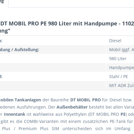
ng
DT MOBIL PRO PE 980 Liter mit Handpumpe - 11026
ung"
:
Diesel
ung / Aufstellung:
Mobil (ggf. 
980 Liter
Handpump
l:
Stahl / PE
MIT ADR Zu
obilen Tankanlagen
der Baureihe
DT MOBIL PRO
für Diesel bzw.
hiedenen Ausführungen. Der
Außenbehälter
besteht bei allen Var
er
Innentank
ist wahlweise aus Polyethylen (DT MOBIL PRO
PE
) o
 gibt es die COMBI-Varianten mit einem zusätzlichen PE-Tank fü
Plus / Premium Plus SIM unterscheiden sich im Umfang des