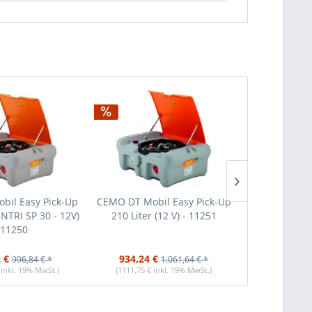
bil Easy Pick-Up
CEMO DT Mobil Easy Pick-Up
CEMO DT Mobi
ENTRI SP 30 - 12V)
210 Liter (12 V) - 11251
210 Liter 
 11250
 €
934,24 €
967,51 €
996,84 € *
1.061,64 € *
 inkl. 19% MwSt.)
(1111,75 € inkl. 19% MwSt.)
(1151,34 € i