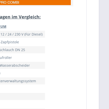
agen im Vergleich:
IUM
2 / 24 / 230 V (Für Diesel)
-Zapfpistole
lschlauch DN 25
ufroller
d Wasserabscheider
3
enverwaltungssystem