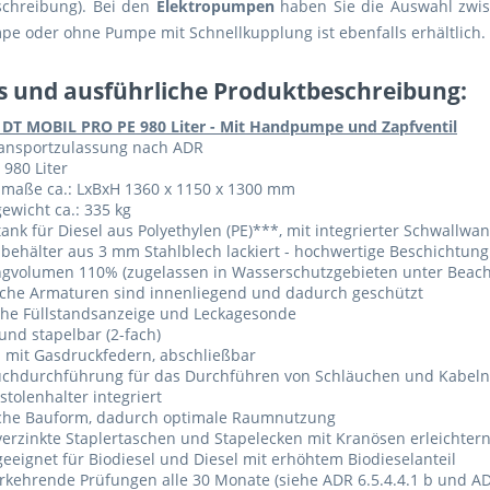
schreibung). Bei den
Elektropumpen
haben Sie die Auswahl zwis
 oder ohne Pumpe mit Schnellkupplung ist ebenfalls erhältlich. D
ls und ausführliche Produktbeschreibung:
DT MOBIL PRO PE 980 Liter - Mit Handpumpe und Zapfventil
ransportzulassung nach ADR
: 980 Liter
maße ca.: LxBxH 1360 x 1150 x 1300 mm
ewicht ca.: 335 kg
ank für Diesel aus Polyethylen (PE)***, mit integrierter Schwallwa
ehälter aus 3 mm Stahlblech lackiert - hochwertige Beschichtung
ngvolumen 110% (zugelassen in Wasserschutzgebieten unter Beach
iche Armaturen sind innenliegend und dadurch geschützt
che Füllstandsanzeige und Leckagesonde
und stapelbar (2-fach)
l mit Gasdruckfedern, abschließbar
uchdurchführung für das Durchführen von Schläuchen und Kabeln
stolenhalter integriert
che Bauform, dadurch optimale Raumnutzung
erzinkte Staplertaschen und Stapelecken mit Kranösen erleichtern
eeignet für Biodiesel und Diesel mit erhöhtem Biodieselanteil
kehrende Prüfungen alle 30 Monate (siehe ADR 6.5.4.4.1 b und ADR