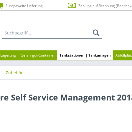
Europaweite Lieferung
Zahlung auf Rechnung (Bonität v
n-Lagerung
Gefahrgut-Container
Tankstationen | Tankanlagen
Abfüllplä
Zubehör
re Self Service Management 201