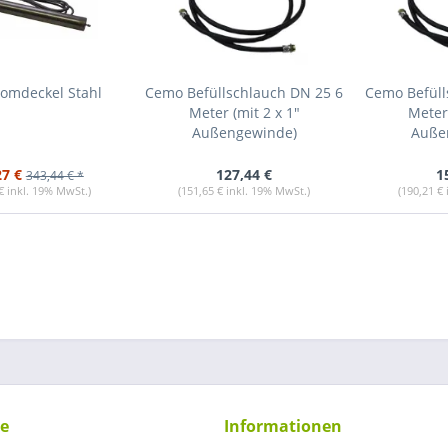
omdeckel Stahl
Cemo Befüllschlauch DN 25 6
Cemo Befüll
Meter (mit 2 x 1"
Meter 
Außengewinde)
Auße
27 €
127,44 €
1
343,44 € *
€ inkl. 19% MwSt.)
(151,65 € inkl. 19% MwSt.)
(190,21 €
ce
Informationen