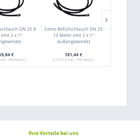
schlauch DN 25 8
Cemo Befüllschlauch DN 25
Cemo Kartus
(mit 2 x 1"
10 Meter (mit 2 x 1"
Wasserabsch
ngewinde)
Außengewinde)
59,84 €
181,44 €
63
 inkl. 19% MwSt.)
(215,91 € inkl. 19% MwSt.)
(75,83 € in
Ihre Vorteile bei uns