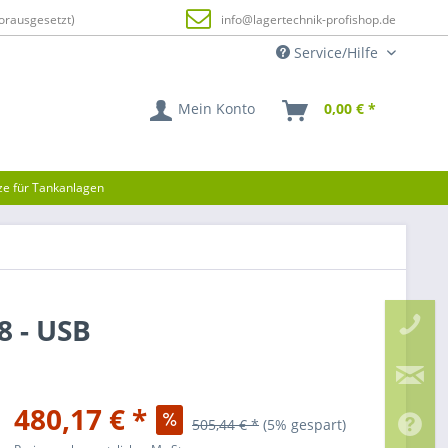
orausgesetzt)
info@lagertechnik-profishop.de
Service/Hilfe
Mein Konto
0,00 € *
tze für Tankanlagen
8 - USB
480,17 € *
505,44 € *
(5% gespart)