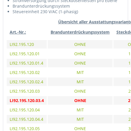
Stromversorgung durch Steckdosenleisten pro Ebene
Brandunterdrückungssystem
Steuereinheit 230 V/AC (1-phasig)
Übersicht aller Ausstattungsvariant
Art.-Nr.:
Brandunterdrückungssystem
Steckd
LI92.195.120
OHNE
O
LI92.195.120.01
OHNE
1
LI92.195.120.01.4
OHNE
1
LI92.195.120.02
MIT
1
LI92.195.120.02.4
MIT
1
LI92.195.120.03
OHNE
2
LI92.195.120.03.4
OHNE
2
LI92.195.120.04
MIT
2
LI92.195.120.04.4
MIT
2
LI92.195.120.05
OHNE
3