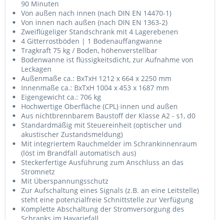
90 Minuten
Von außen nach innen (nach DIN EN 14470-1)
Von innen nach außen (nach DIN EN 1363-2)
Zweiflügeliger Standschrank mit 4 Lagerebenen
4 Gitterrostböden | 1 Bodenauffangwanne
Tragkraft 75 kg / Boden, höhenverstellbar
Bodenwanne ist flüssigkeitsdicht, zur Aufnahme von
Leckagen
Außenmaße ca.: BxTxH 1212 x 664 x 2250 mm
Innenmaße ca.: BxTxH 1004 x 453 x 1687 mm
Eigengewicht ca.: 706 kg
Hochwertige Oberfläche (CPL) innen und außen
Aus nichtbrennbarem Baustoff der Klasse A2 - s1, d0
Standardmäßig mit Steuereinheit (optischer und
akustischer Zustandsmeldung)
Mit integriertem Rauchmelder im Schrankinnenraum
(löst im Brandfall automatisch aus)
Steckerfertige Ausführung zum Anschluss an das
Stromnetz
Mit Überspannungsschutz
Zur Aufschaltung eines Signals (z.B. an eine Leitstelle)
steht eine potenzialfreie Schnittstelle zur Verfügung
Komplette Abschaltung der Stromversorgung des
Schranks im Havariefall