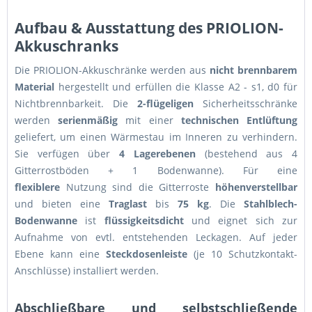
Aufbau & Ausstattung des PRIOLION-
Akkuschranks
Die PRIOLION-Akkuschränke werden aus
nicht brennbarem
Material
hergestellt und erfüllen die Klasse A2 - s1, d0 für
Nichtbrennbarkeit. Die
2-flügeligen
Sicherheitsschränke
werden
serienmäßig
mit einer
technischen Entlüftung
geliefert, um einen Wärmestau im Inneren zu verhindern.
Sie verfügen über
4 Lagerebenen
(bestehend aus 4
Gitterrostböden + 1 Bodenwanne). Für eine
flexiblere
Nutzung sind die Gitterroste
höhenverstellbar
und bieten eine
Traglast
bis
75 kg
. Die
Stahlblech-
Bodenwanne
ist
flüssigkeitsdicht
und eignet sich zur
Aufnahme von evtl. entstehenden Leckagen. Auf jeder
Ebene kann eine
Steckdosenleiste
(je 10 Schutzkontakt-
Anschlüsse) installiert werden.
Abschließbare und selbstschließende