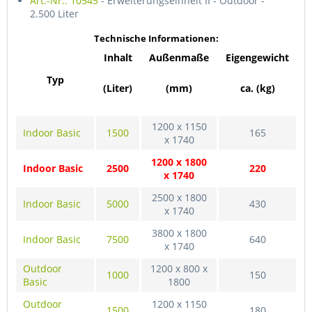
Art.-Nr.: 10545
- Erweiterungseinheit II - Outdoor -
2.500 Liter
Technische Informationen:
Inhalt
Außenmaße
Eigengewicht
Typ
(Liter)
(mm)
ca. (kg)
1200 x 1150
Indoor Basic
1500
165
x 1740
1200 x 1800
Indoor Basic
2500
220
x 1740
2500 x 1800
Indoor Basic
5000
430
x 1740
3800 x 1800
Indoor Basic
7500
640
x 1740
Outdoor
1200 x 800 x
1000
150
Basic
1800
Outdoor
1200 x 1150
1500
180