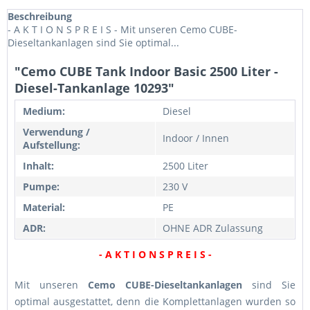
Beschreibung
- A K T I O N S P R E I S - Mit unseren Cemo CUBE-
Dieseltankanlagen sind Sie optimal...
"Cemo CUBE Tank Indoor Basic 2500 Liter -
Diesel-Tankanlage 10293"
Medium:
Diesel
Verwendung /
Indoor / Innen
Aufstellung:
Inhalt:
2500 Liter
Pumpe:
230 V
Material:
PE
ADR:
OHNE ADR Zulassung
- A K T I O N S P R E I S -
Mit unseren
Cemo CUBE-Dieseltankanlagen
sind Sie
optimal ausgestattet, denn die Komplettanlagen wurden so