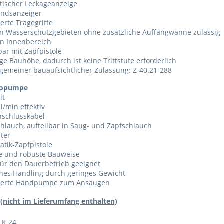
tischer Leckageanzeige
andsanzeiger
ierte Tragegriffe
in Wasserschutzgebieten ohne zusätzliche Auffangwanne zulässig
en Innenbereich
bar mit Zapfpistole
ge Bauhöhe, dadurch ist keine Trittstufe erforderlich
lgemeiner bauaufsichtlicher Zulassung: Z-40.21-288
ropumpe
lt
 l/min effektiv
nschlusskabel
hlauch, aufteilbar in Saug- und Zapfschlauch
lter
tik-Zapfpistole
te und robuste Bauweise
für den Dauerbetrieb geeignet
ches Handling durch geringes Gewicht
rierte Handpumpe zum Ansaugen
(nicht im Lieferumfang enthalten)
 K 24