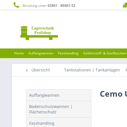
Beratung unter
02861 - 80401-52
Home
Auffangwannen
Fasshandling
Gefahrstoff- & Gasflasche
Übersicht
Tankstationen | Tankanlagen
Cemo U
Auffangwannen
Bodenschutzwannen |
Flächenschutz
Fasshandling