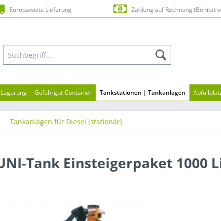
Europaweite Lieferung
Zahlung auf Rechnung (Bonität v
n-Lagerung
Gefahrgut-Container
Tankstationen | Tankanlagen
Abfüllplä
Tankanlagen für Diesel (stationär)
NI-Tank Einsteigerpaket 1000 L