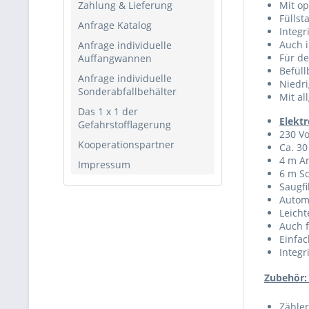
Zahlung & Lieferung
Mit op
Füllst
Anfrage Katalog
Integr
Auch 
Anfrage individuelle
Für d
Auffangwannen
Befüll
Anfrage individuelle
Niedri
Sonderabfallbehälter
Mit al
Das 1 x 1 der
Elekt
Gefahrstofflagerung
230 Vo
Kooperationspartner
Ca. 30
4 m A
Impressum
6 m Sc
Saugfi
Automa
Leich
Auch 
Einfa
Integ
Zubehör: 
Zähler