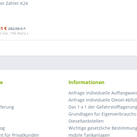
ler Zähler K24
81 €
282,96 € *
€ inkl. 19% MwSt.)
ce
Informationen
Anfrage individuelle Auffangwa
Anfrage individuelle Diesel-Abfül
eferung
Das 1 x 1 der Gefahrstofflagerun
Grundlagen für Eigenverbrauchs
Dieseltankstellen
log
Wichtige gesetzliche Bestimmung
ht für Privatkunden
mobile Tankanlagen