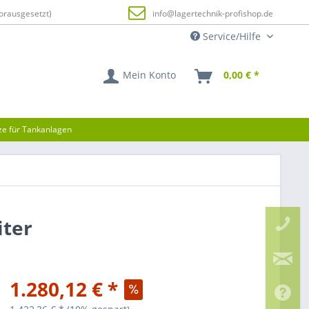
orausgesetzt)
info@lagertechnik-profishop.de
Service/Hilfe
Mein Konto
0,00 € *
tze für Tankanlagen
iter
1.280,12 € *