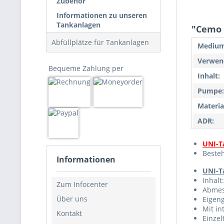
Zubehör
Informationen zu unseren
Tankanlagen
"Cemo 
Abfüllplätze für Tankanlagen
Medium
Verwend
Bequeme Zahlung per
Inhalt:
Pumpe:
Materia
ADR:
UNI-T
Beste
Informationen
UNI-T
Inhalt
Zum Infocenter
Abmes
Über uns
Eigeng
Mit in
Kontakt
Einzel