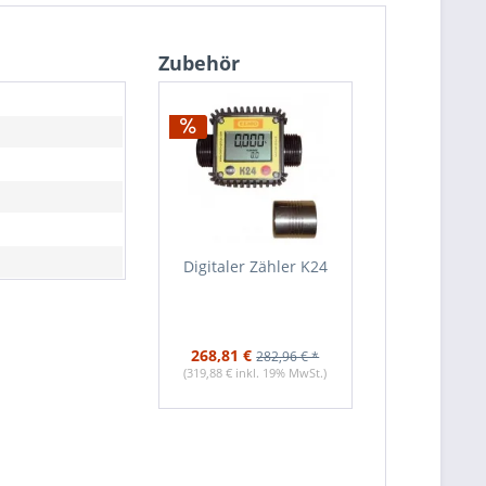
Zubehör
Digitaler Zähler K24
268,81 €
282,96 € *
(319,88 € inkl. 19% MwSt.)