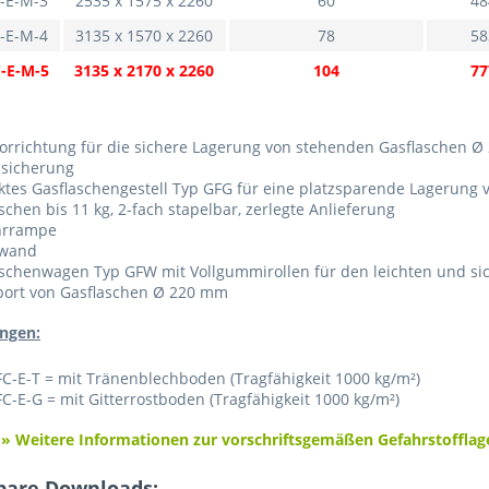
-E-M-3
2535 x 1575 x 2260
60
48
-E-M-4
3135 x 1570 x 2260
78
58
-E-M-5
3135 x 2170 x 2260
104
77
orrichtung für die sichere Lagerung von stehenden Gasflaschen Ø
nsicherung
ktes Gasflaschengestell Typ GFG für eine platzsparende Lagerung 
schen bis 11 kg, 2-fach stapelbar, zerlegte Anlieferung
hrrampe
wand
aschenwagen Typ GFW mit Vollgummirollen für den leichten und si
port von Gasflaschen Ø 220 mm
ngen:
C-E-T = mit Tränenblechboden (Tragfähigkeit 1000 kg/m²)
C-E-G = mit Gitterrostboden (Tragfähigkeit 1000 kg/m²)
» Weitere Informationen zur vorschriftsgemäßen Gefahrstofflag
bare Downloads: