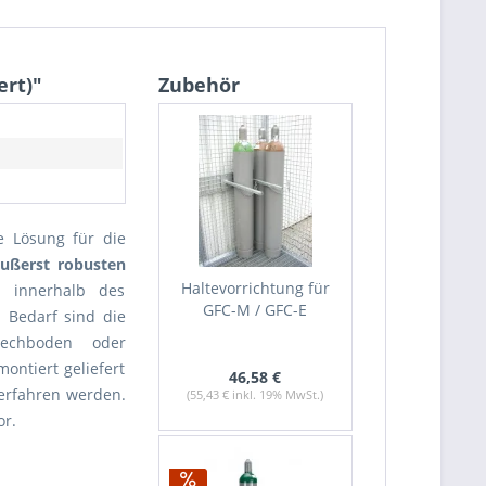
ert)"
Zubehör
e Lösung für die
ußerst robusten
Haltevorrichtung für
 innerhalb des
GFC-M / GFC-E
 Bedarf sind die
echboden oder
ontiert geliefert
46,58 €
erfahren werden.
(55,43 € inkl. 19% MwSt.)
or.