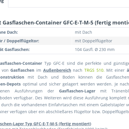
ng
 Gasflaschen-Container GFC-E-T-M-5 (fertig monti
hne Dach:
mit Dach
ür / Doppelflügeltor:
mit Doppelflügeltor
ät Gasflaschen:
104 Gasfl. Ø 230 mm
asflaschen-Container
Typ GFC-E sind die perfekte und günstig
von
Gasflaschen
im
Außenbereich
nach
TRGS 510.
Mit einer
ä
onstruktion
mit Dach und Boden können die Gasflaschen
hen-Depots
optimal und sicher gelagert werden werden. Je nach
edenen Ausführungen der
Gasflaschen-Lager
mit Tränenbl
tboden verfügbar. Des Weiteren wird diese Ausführung komplett m
 durch die vorhandenen Einfahrtaschen mit einem Gabelstapler v
ainer verfügen über ein abschließares Flügeltor bzw. Doppelflügelt
schen-Lager Typ GFC-E-T-M-5 (fertig montiert)