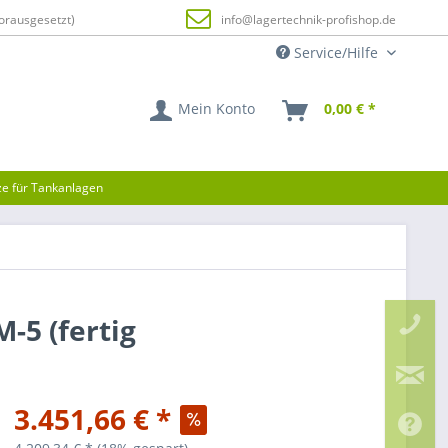
orausgesetzt)
info@lagertechnik-profishop.de
Service/Hilfe
Mein Konto
0,00 € *
tze für Tankanlagen
-5 (fertig
3.451,66 € *