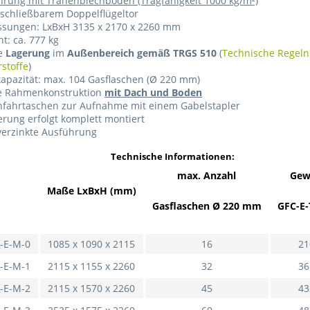
hrung mit Tränenblechboden (Tragfähigkeit 1000 kg/m²)
schließbarem Doppelflügeltor
sungen: LxBxH 3135 x 2170 x 2260 mm
t: ca. 777 kg
ie
Lagerung
im
Außenbereich
gemäß TRGS 510
(
Technische Regeln
stoffe
)
apazität: max. 104 Gasflaschen (Ø 220 mm)
le Rahmenkonstruktion
mit Dach und Boden
infahrtaschen zur Aufnahme mit einem Gabelstapler
erung erfolgt komplett montiert
verzinkte Ausführung
Technische Informationen:
max. Anzahl
Gew
Maße LxBxH (mm)
Gasflaschen Ø 220 mm
GFC-E-
-E-M-0
1085 x 1090 x 2115
16
21
-E-M-1
2115 x 1155 x 2260
32
36
-E-M-2
2115 x 1570 x 2260
45
43