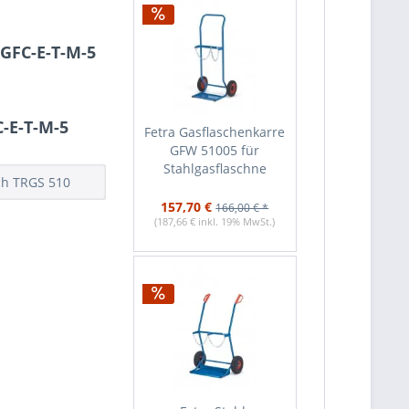
GFC-E-T-M-5
-E-T-M-5
Fetra Gasflaschenkarre
GFW 51005 für
Stahlgasflaschne
ch TRGS 510
157,70 €
166,00 € *
(187,66 € inkl. 19% MwSt.)