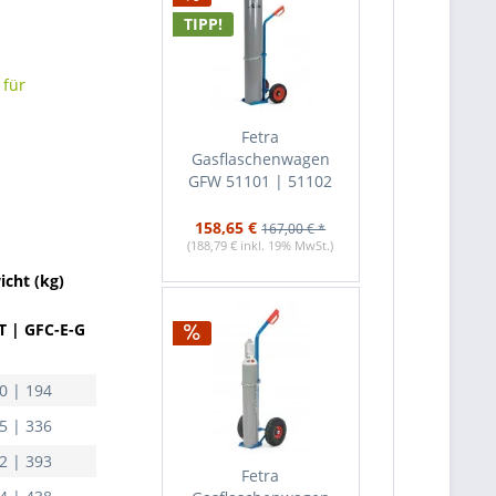
TIPP!
 für
Fetra
Gasflaschenwagen
GFW 51101 | 51102
158,65 €
167,00 € *
(188,79 € inkl. 19% MwSt.)
icht (kg)
T | GFC-E-G
0 | 194
5 | 336
2 | 393
Fetra