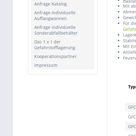
Ausfü
Anfrage Katalog
Mit ab
Abmes
Anfrage individuelle
Gewich
Auffangwannen
Für d
Anfrage individuelle
Gefahr
Sonderabfallbehälter
Lagerk
Stabi
Das 1 x 1 der
Mit E
Gefahrstofflagerung
Anlief
Kooperationspartner
Feuer
Impressum
Typ
GFC
GFC
GFC