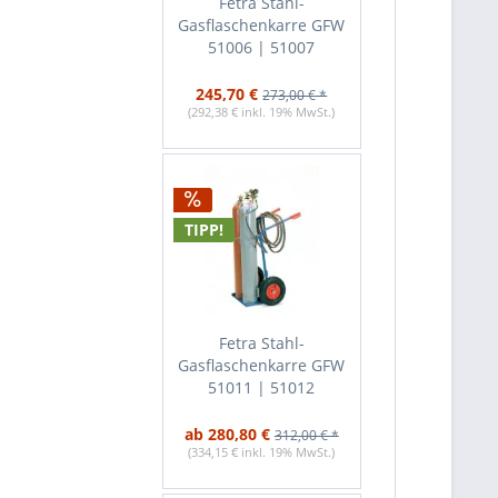
Fetra Stahl-
Gasflaschenkarre GFW
51006 | 51007
245,70 €
273,00 € *
(292,38 € inkl. 19% MwSt.)
TIPP!
Fetra Stahl-
Gasflaschenkarre GFW
51011 | 51012
ab 280,80 €
312,00 € *
(334,15 € inkl. 19% MwSt.)