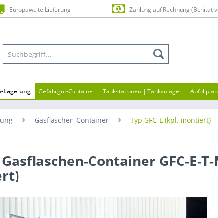
Europaweite Lieferung
Zahlung auf Rechnung (Bonität v
en-Lagerung
Gefahrgut-Container
Tankstationen | Tankanlagen
Abfüllplä
rung
Gasflaschen-Container
Typ GFC-E (kpl. montiert)
Gasflaschen-Container GFC-E-T-M
rt)