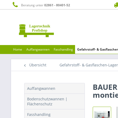
Beratung unter
02861 - 80401-52
Home
Auffangwannen
Fasshandling
Gefahrstoff- & Gasflasch
Übersicht
Gefahrstoff- & Gasflaschen-Lage
BAUER 
Auffangwannen
montie
Bodenschutzwannen |
Flächenschutz
Fasshandling