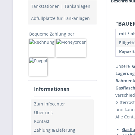
Beschreibu
Tankstationen | Tankanlagen
Abfüllplätze für Tankanlagen
"BAUER
mit / o
Bequeme Zahlung per
Flügelt
Kapazit
Unsere
G
Lagerung
Rahmenk
Gasflasc
Informationen
verschi
Gitterros
Zum Infocenter
und kann
Über uns
Alle Cont
Kontakt
Gasfla
Zahlung & Lieferung