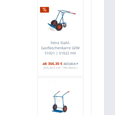
Fetra Stahl-
Gasflaschenkarre GFW
51021 | 51022 mit
zusätzl. Stütz-Lenkrolle
ab 366,30 €
407,00 € *
(435,90 € inkl. 19% MwSt.)