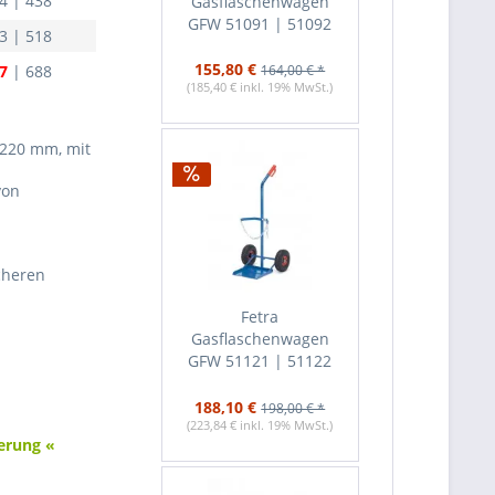
4 | 438
Gasflaschenwagen
GFW 51091 | 51092
3 | 518
155,80 €
7
| 688
164,00 € *
(185,40 € inkl. 19% MwSt.)
 220 mm, mit
von
cheren
Fetra
Gasflaschenwagen
GFW 51121 | 51122
188,10 €
198,00 € *
(223,84 € inkl. 19% MwSt.)
erung «