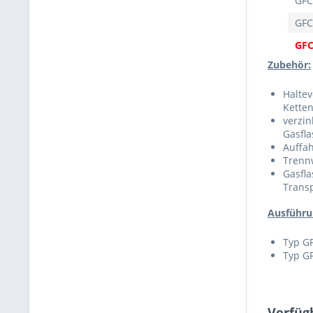
GFC
GFC
GFC
Zubehör:
Haltev
Kette
verzin
Gasfla
Auffa
Trenn
Gasfl
Trans
Ausführu
Typ GF
Typ GF
Verfüg