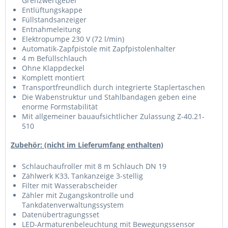
Grenzwertgeber
Entlüftungskappe
Füllstandsanzeiger
Entnahmeleitung
Elektropumpe 230 V (72 l/min)
Automatik-Zapfpistole mit Zapfpistolenhalter
4 m Befüllschlauch
Ohne Klappdeckel
Komplett montiert
Transportfreundlich durch integrierte Staplertaschen
Die Wabenstruktur und Stahlbandagen geben eine
enorme Formstabilität
Mit allgemeiner bauaufsichtlicher Zulassung Z-40.21-
510
Zubehör: (nicht im Lieferumfang enthalten)
Schlauchaufroller mit 8 m Schlauch DN 19
Zählwerk K33, Tankanzeige 3-stellig
Filter mit Wasserabscheider
Zähler mit Zugangskontrolle und
Tankdatenverwaltungssystem
Datenübertragungsset
LED-Armaturenbeleuchtung mit Bewegungssensor