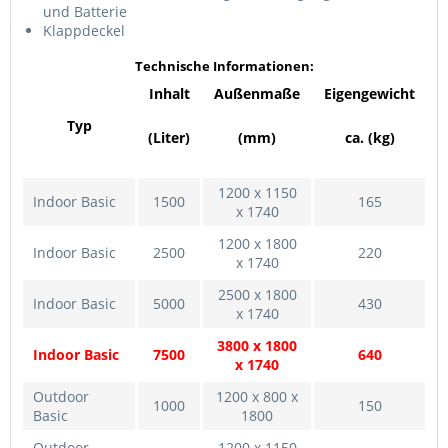
und Batterie
Klappdeckel
Technische Informationen:
Inhalt
Außenmaße
Eigengewicht
Typ
(Liter)
(mm)
ca. (kg)
1200 x 1150
Indoor Basic
1500
165
x 1740
1200 x 1800
Indoor Basic
2500
220
x 1740
2500 x 1800
Indoor Basic
5000
430
x 1740
3800 x 1800
Indoor Basic
7500
640
x 1740
Outdoor
1200 x 800 x
1000
150
Basic
1800
Outdoor
1200 x 1150