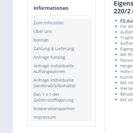
Eigen
Informationen
220/2 
PE-Au
Zum Infocenter
Für di
Über uns
Außen
Tragfä
Kontakt
Auffan
Zahlung & Lieferung
Eigeng
Mit PE
Anfrage Katalog
Passe
Anfrage individuelle
Herges
Auffangwannen
Hohe 
Kunst
Anfrage individuelle
Mit in
Sonderabfallbehälter
Vierse
Belad
Das 1 x 1 der
Mit al
Gefahrstofflagerung
Kooperationspartner
Impressum