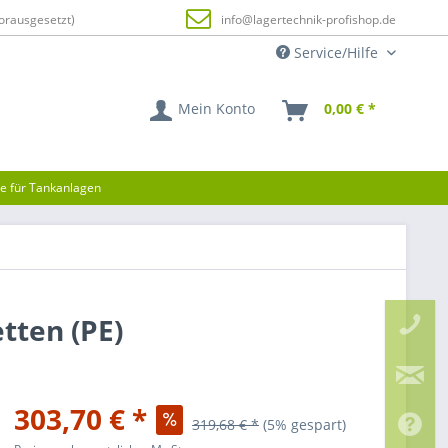
orausgesetzt)
info@lagertechnik-profishop.de
Service/Hilfe
Mein Konto
0,00 € *
ze für Tankanlagen
tten (PE)
303,70 € *
319,68 € *
(5% gespart)