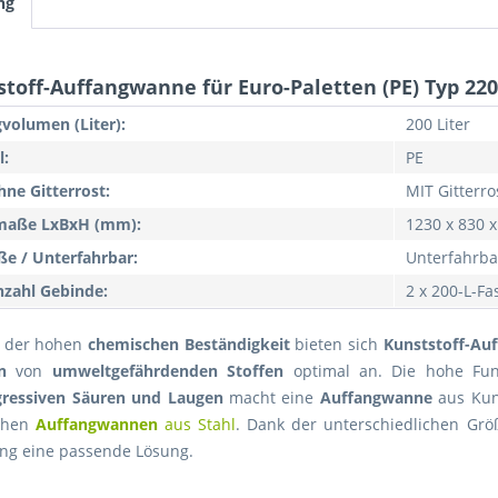
ng
toff-Auffangwanne für Euro-Paletten (PE) Typ 220
volumen (Liter):
200 Liter
l:
PE
hne Gitterrost:
MIT Gitterro
aße LxBxH (mm):
1230 x 830 
ße / Unterfahrbar:
Unterfahrba
zahl Gebinde:
2 x 200-L-Fa
 der hohen
chemischen Beständigkeit
bieten sich
Kunststoff-
Au
n
von
umweltgefährdenden Stoffen
optimal an. Die hohe Funkt
gressiven Säuren und Laugen
macht eine
Auffangwanne
aus Kuns
chen
Auffangwannen
aus Stahl
. Dank der unterschiedlichen Grö
g eine passende Lösung.