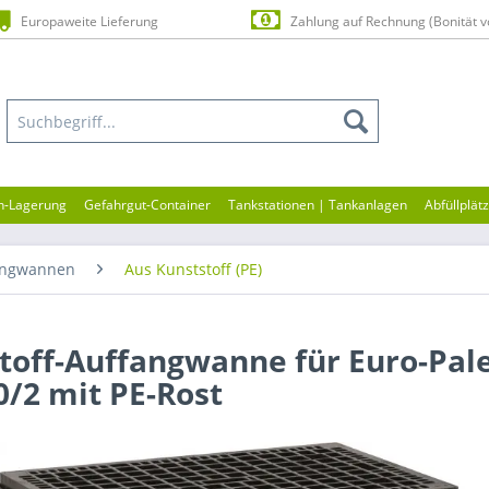
Europaweite Lieferung
Zahlung auf Rechnung (Bonität v
en-Lagerung
Gefahrgut-Container
Tankstationen | Tankanlagen
Abfüllplät
angwannen
Aus Kunststoff (PE)
toff-Auffangwanne für Euro-Pale
0/2 mit PE-Rost