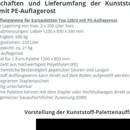
schaften und Lieferumfang der Kunstst
mit PE-Auflagerost
ffangwanne für Europaletten Typ 220/2 mit PE-Auflagerost
e Lagerung von max. 2 x 200-Liter Fass
abmessungen: LxBxH 1230 x 830 x 390 mm
higkeit: 600 kg
gvolumen: 220 Liter
ewicht: ca. 21 kg
-Auflagerost
nd für 1 Euro-Palette 1200 x 800 mm
tellt aus hochwertigem Polyethylen (PE)
chemische Beständigkeit gegenüber Säuren und Laugen
stoff-Auffangwanne kann direkt auf dem Boden aufgestellt werden
tegrierten Staplertaschen
itig unterfahrbar
ene Paletten können mit dem Stapler oder Hochhubwagen direkt a
lgemeiner bauaufsichtlicher Zulassung (DIBt)
Vorstellung der Kunststoff-Palettenau