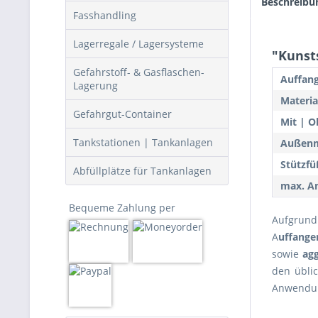
Beschreibu
Fasshandling
Lagerregale / Lagersysteme
"Kunsts
Gefahrstoff- & Gasflaschen-
Auffang
Lagerung
Materia
Gefahrgut-Container
Mit | O
Tankstationen | Tankanlagen
Außenm
Stützfü
Abfüllplätze für Tankanlagen
max. An
Bequeme Zahlung per
Aufgrund
A
uffange
sowie
ag
den übli
Anwendun