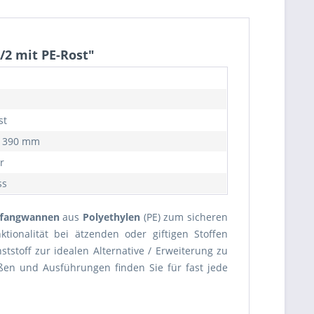
/2 mit PE-Rost"
st
x 390 mm
r
ss
ffangwannen
aus
Polyethylen
(PE) zum sicheren
ionalität bei ätzenden oder giftigen Stoffen
tstoff zur idealen Alternative / Erweiterung zu
ßen und Ausführungen finden Sie für fast jede