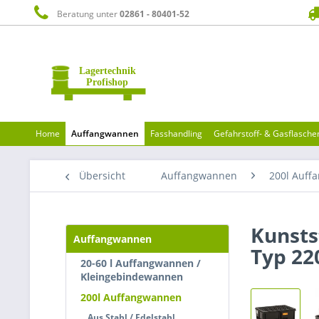
Beratung unter
02861 - 80401-52
Home
Auffangwannen
Fasshandling
Gefahrstoff- & Gasflasch
Übersicht
Auffangwannen
200l Auff
Kunsts
Auffangwannen
Typ 22
20-60 l Auffangwannen /
Kleingebindewannen
200l Auffangwannen
Aus Stahl / Edelstahl