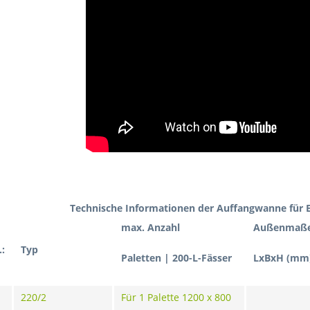
Technische Informationen der Auffangwanne für E
max. Anzahl
Außenmaß
.:
Typ
Paletten | 200-L-Fässer
LxBxH (mm
220/2
Für 1 Palette 1200 x 800