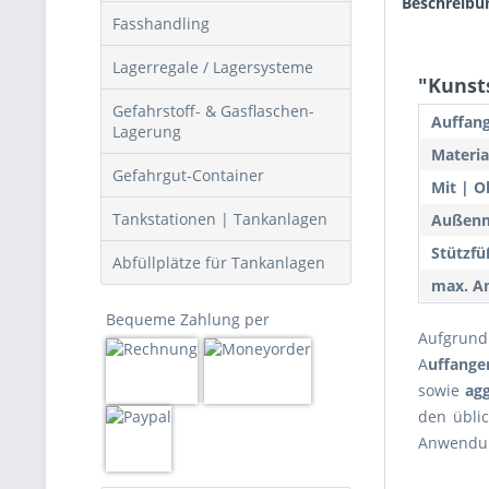
Beschreibu
Fasshandling
Lagerregale / Lagersysteme
"Kunsts
Gefahrstoff- & Gasflaschen-
Auffang
Lagerung
Materia
Gefahrgut-Container
Mit | O
Tankstationen | Tankanlagen
Außenm
Stützfü
Abfüllplätze für Tankanlagen
max. An
Bequeme Zahlung per
Aufgrund
A
uffange
sowie
ag
den übli
Anwendun