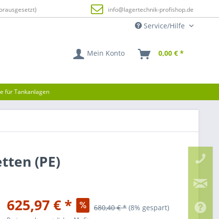
orausgesetzt)
info@lagertechnik-profishop.de
Service/Hilfe
Mein Konto
0,00 € *
ze für Tankanlagen
tten (PE)
625,97 € *
680,40 € *
(8% gespart)