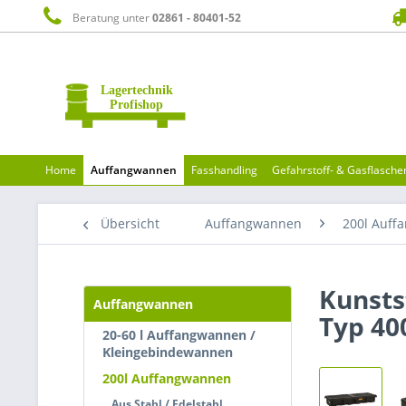
Beratung unter
02861 - 80401-52
Home
Auffangwannen
Fasshandling
Gefahrstoff- & Gasflasch
Übersicht
Auffangwannen
200l Auff
Kunsts
Auffangwannen
Typ 40
20-60 l Auffangwannen /
Kleingebindewannen
200l Auffangwannen
Aus Stahl / Edelstahl