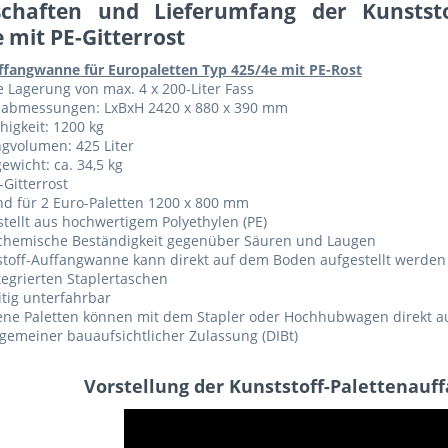
schaften und Lieferumfang der Kunstst
 mit PE-Gitterrost
ffangwanne für Europaletten Typ 425/4e mit PE-Rost
e Lagerung von max. 4 x 200-Liter Fass
abmessungen: LxBxH 2420 x 880 x 390 mm
higkeit: 1200 kg
gvolumen: 425 Liter
ewicht: ca. 34,5 kg
-Gitterrost
nd für 2 Euro-Paletten 1200 x 800 mm
tellt aus hochwertigem Polyethylen (PE)
chemische Beständigkeit gegenüber Säuren und Laugen
stoff-Auffangwanne kann direkt auf dem Boden aufgestellt werden
tegrierten Staplertaschen
itig unterfahrbar
ene Paletten können mit dem Stapler oder Hochhubwagen direkt a
lgemeiner bauaufsichtlicher Zulassung (DIBt)
Vorstellung der Kunststoff-Palettenau