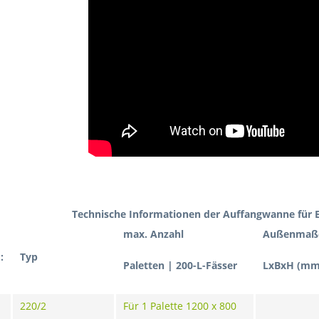
Technische Informationen der Auffangwanne für E
max. Anzahl
Außenmaß
:
Typ
Paletten | 200-L-Fässer
LxBxH (mm
220/2
Für 1 Palette 1200 x 800