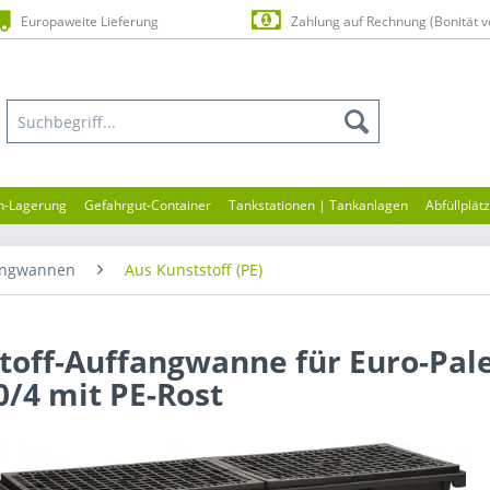
Europaweite Lieferung
Zahlung auf Rechnung (Bonität v
en-Lagerung
Gefahrgut-Container
Tankstationen | Tankanlagen
Abfüllplät
angwannen
Aus Kunststoff (PE)
toff-Auffangwanne für Euro-Pale
0/4 mit PE-Rost