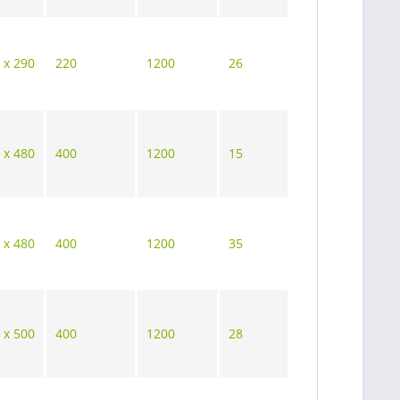
 x 290
220
1200
26
 x 480
400
1200
15
 x 480
400
1200
35
 x 500
400
1200
28