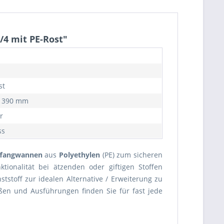
/4 mit PE-Rost"
st
x 390 mm
r
ss
ffangwannen
aus
Polyethylen
(PE) zum sicheren
ionalität bei ätzenden oder giftigen Stoffen
tstoff zur idealen Alternative / Erweiterung zu
ßen und Ausführungen finden Sie für fast jede