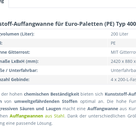
ng
toff-Auffangwanne für Euro-Paletten (PE) Typ 400
volumen (Liter):
200 Liter
l:
PE
hne Gitterrost:
MIT Gitterro
aße LxBxH (mm):
2420 x 880 
ße / Unterfahrbar:
Unterfahrba
zahl Gebinde:
4 x 200-L-Fa
 der hohen
chemischen Beständigkeit
bieten sich
Kunststoff-
Au
n
von
umweltgefährdenden Stoffen
optimal an. Die hohe Funkt
gressiven Säuren und Laugen
macht eine
Auffangwanne
aus Kuns
chen
Auffangwannen
aus Stahl
. Dank der unterschiedlichen Grö
g eine passende Lösung.