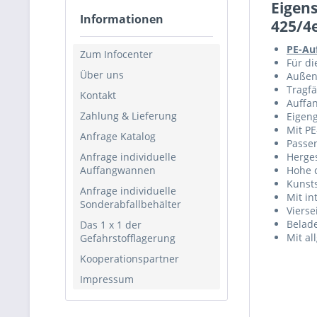
Eigen
Informationen
425/4e
PE-Au
Zum Infocenter
Für di
Über uns
Außen
Tragfä
Kontakt
Auffan
Zahlung & Lieferung
Eigeng
Mit PE
Anfrage Katalog
Passe
Anfrage individuelle
Herges
Auffangwannen
Hohe 
Kunst
Anfrage individuelle
Mit in
Sonderabfallbehälter
Vierse
Belad
Das 1 x 1 der
Mit al
Gefahrstofflagerung
Kooperationspartner
Impressum