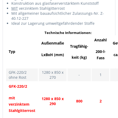
Konstruktion aus glasfaserverstärktem Kunststoff
MIT
verzinktem Stahlgitterrost
Mit allgemeiner bauaufsichtlicher Zulassungs-Nr. Z-
40.12-227
Ideal zur Lagerung umweltgefährdender Stoffe
Technische Informationen:
Anzahl
Außenmaße
Ge
Tragfähig-
Typ
200-l-
LxBxH (mm)
ca
keit (kg)
Fass
GFK-220/2
1280 x 850 x
-
1
ohne Rost
270
GFK-220/2
mit
1280 x 850 x
800
2
290
verzinktem
Stahlgitterrost