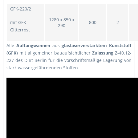
GFK-220/2
1280 x 850 x
mit GFK-
800
2
290
Gitterrost
Alle
Auffangwannen
aus
glasfaserverstärktem Kunststoff
(GFK)
mit allgemeiner bauaufsichtlicher
Zulassung
Z-40.12-
227 des DIBt-Berlin für die vorschriftsmäßige Lagerung von
stark wassergefährdenden Stoffen.